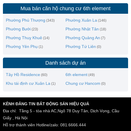
Mua bán căn hộ chung cư 6th element
Phường Phú Thượng
Phường Xuân La
(343)
(146)
Phường Bưởi
Phường Nhật Tân
(23)
(18)
Phường Thuỵ Khuê
Phường Quảng An
(14)
(7)
Phường Yên Phụ
Phường Tứ Liên
(1)
(0)
Danh sách dự án
Tây Hồ Residence
6th element
(60)
(49)
Khu tái định cư Xuân La
Chung cư Hancom
(1)
(0)
KÊNH ĐĂNG TIN BẤT ĐỘNG SẢN HIỆU QUẢ
Địa chỉ: Tầng 5 - tòa nhà AC,Ngõ 78 Duy Tân, Dịch Vọng, Cầu
Giấy , Hà Nội
Hỗ trợ thành viên Hotline/zalo: 081.6666.444