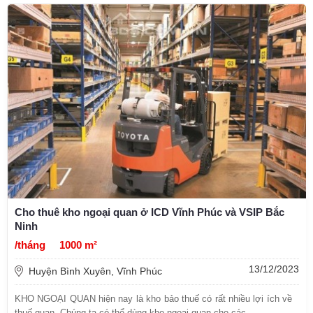
Cho thuê kho ngoại quan ở ICD Vĩnh Phúc và VSIP Bắc
Ninh
/tháng
1000 m²
13/12/2023
Huyện Bình Xuyên, Vĩnh Phúc
KHO NGOẠI QUAN hiện nay là kho bảo thuế có rất nhiều lợi ích về
thuế quan. Chúng ta có thể dùng kho ngoại quan cho các ...