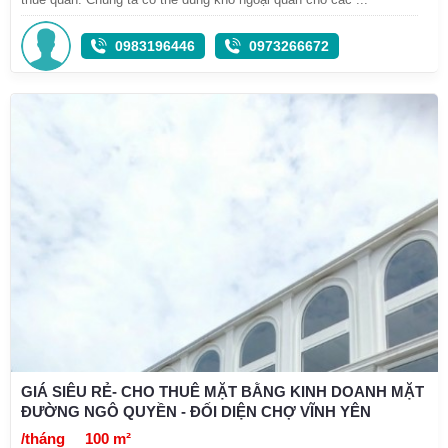
0983196446
0973266672
GIÁ SIÊU RẺ- CHO THUÊ MẶT BẰNG KINH DOANH MẶT
ĐƯỜNG NGÔ QUYỀN - ĐỐI DIỆN CHỢ VĨNH YÊN
/tháng
100 m²