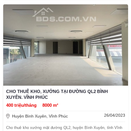
CHO THUÊ KHO, XƯỞNG TẠI ĐƯỜNG QL2 BÌNH
XUYÊN. VĨNH PHÚC
400 triệu/tháng
8000 m²
26/04/2023
Huyện Bình Xuyên, Vĩnh Phúc
Cho thuê kho xưởng mặt đường QL2, huyện Bình Xuyên, tỉnh Vĩnh