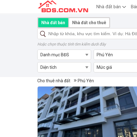
Nhà đất bán
Bá
Nhà đất bán
Nhà đất cho thuê
Hoặc chọn thuộc tính tìm kiếm dưới đây
Danh mục BĐS
Phú Yên
Diện tích
Mức giá
Cho thuê nhà đất Phú Yên
Cho thuê nhà đất
Phú Yên