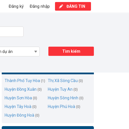
Đăng ký
Đăng nhập
ĐĂNG TIN
Tìm kiếm
n dự án
Cho thuê nhà đất Phú Yên
Thành Phố Tuy Hòa
Thị Xã Sông Cầu
(1)
(0)
Huyện Đồng Xuân
Huyện Tuy An
(0)
(0)
Huyện Sơn Hòa
Huyện Sông Hinh
(0)
(0)
Huyện Tây Hoà
Huyện Phú Hoà
(0)
(0)
Huyện Đông Hoà
(0)