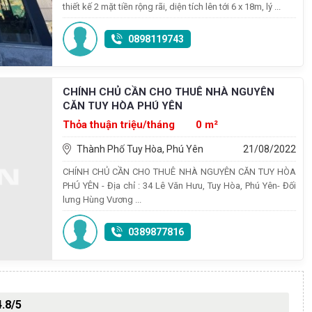
thiết kế 2 mặt tiền rộng rãi, diện tích lên tới 6 x 18m, lý ...
0898119743
CHÍNH CHỦ CẦN CHO THUÊ NHÀ NGUYÊN
CĂN TUY HÒA PHÚ YÊN
Thỏa thuận triệu/tháng
0 m²
Thành Phố Tuy Hòa, Phú Yên
21/08/2022
CHÍNH CHỦ CẦN CHO THUÊ NHÀ NGUYÊN CĂN TUY HÒA
PHÚ YÊN - Địa chỉ : 34 Lê Văn Hưu, Tuy Hòa, Phú Yên- Đối
lưng Hùng Vương ...
0389877816
4.8/5