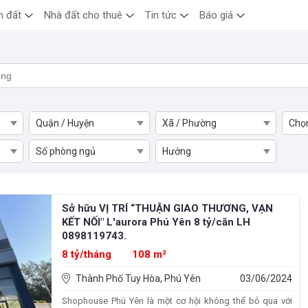
n đất
Nhà đất cho thuê
Tin tức
Báo giá
Quận / Huyện
Xã / Phường
Chọ
Số phòng ngủ
Hướng
Sở hữu VỊ TRÍ “THUẬN GIAO THƯƠNG, VẠN
KẾT NỐI" L'aurora Phú Yên 8 tỷ/căn LH
0898119743.
8 tỷ/tháng
108 m²
Thành Phố Tuy Hòa, Phú Yên
03/06/2024
Shophouse Phú Yên là một cơ hội không thể bỏ qua với