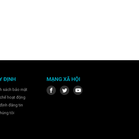
Y ĐỊNH
MẠNG XÃ HỘI
h sách bảo mật
chế hoạt động
định đăng tin
húng tôi