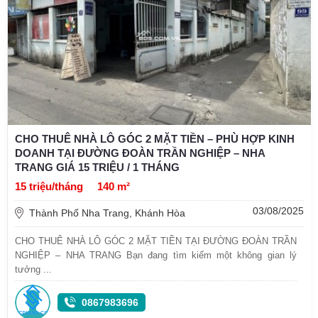
CHO THUÊ NHÀ LÔ GÓC 2 MẶT TIỀN – PHÙ HỢP KINH
DOANH TẠI ĐƯỜNG ĐOÀN TRẦN NGHIỆP – NHA
TRANG GIÁ 15 TRIỆU / 1 THÁNG
15 triệu/tháng
140 m²
03/08/2025
Thành Phố Nha Trang, Khánh Hòa
CHO THUÊ NHÀ LÔ GÓC 2 MẶT TIỀN TẠI ĐƯỜNG ĐOÀN TRẦN
NGHIỆP – NHA TRANG Bạn đang tìm kiếm một không gian lý
tưởng ...
0867983696