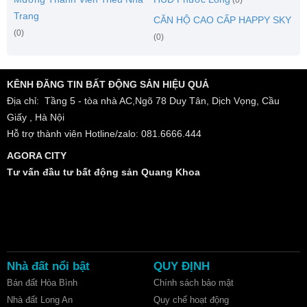
Trang
CĂN HỘ CAO CẤP HAPPY SKY
(0)
(0)
KÊNH ĐĂNG TIN BẤT ĐỘNG SẢN HIỆU QUẢ
Địa chỉ: Tầng 5 - tòa nhà AC,Ngõ 78 Duy Tân, Dịch Vọng, Cầu
Giấy , Hà Nội
Hỗ trợ thành viên Hotline/zalo: 081.6666.444
AGORA CITY
Tư vấn đầu tư bất động sản Quang Khoa
Nhà đất nổi bật
QUY ĐỊNH
Bán đất Hòa Bình
Chính sách bảo mật
Nhà đất Long An
Quy chế hoạt động