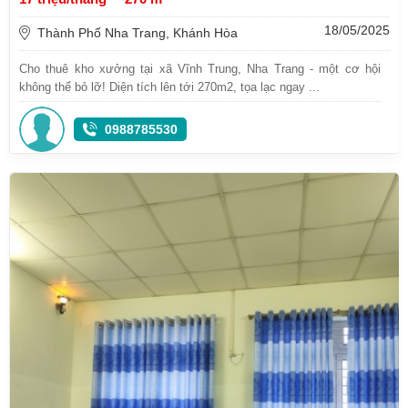
18/05/2025
Thành Phố Nha Trang, Khánh Hòa
Cho thuê kho xưởng tại xã Vĩnh Trung, Nha Trang - một cơ hội
không thể bỏ lỡ! Diện tích lên tới 270m2, tọa lạc ngay ...
0988785530