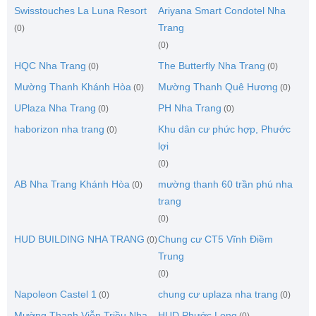
Swisstouches La Luna Resort
Ariyana Smart Condotel Nha
Trang
(0)
(0)
HQC Nha Trang
The Butterfly Nha Trang
(0)
(0)
Mường Thanh Khánh Hòa
Mường Thanh Quê Hương
(0)
(0)
UPlaza Nha Trang
PH Nha Trang
(0)
(0)
haborizon nha trang
Khu dân cư phức hợp, Phước
(0)
lợi
(0)
AB Nha Trang Khánh Hòa
mường thanh 60 trần phú nha
(0)
trang
(0)
HUD BUILDING NHA TRANG
Chung cư CT5 Vĩnh Điềm
(0)
Trung
(0)
Napoleon Castel 1
chung cư uplaza nha trang
(0)
(0)
Mường Thanh Viễn Triều Nha
HUD Phước Long
(0)