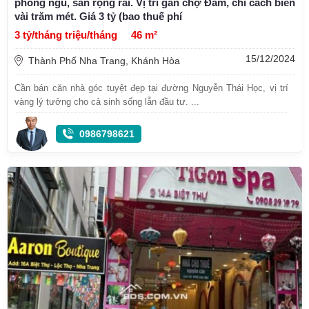
phòng ngủ, sân rộng rãi. Vị trí gần chợ Đầm, chỉ cách biển
vài trăm mét. Giá 3 tỷ (bao thuế phí
3 tỷ/tháng triệu/tháng
46 m²
15/12/2024
Thành Phố Nha Trang, Khánh Hòa
Cần bán căn nhà góc tuyệt đẹp tại đường Nguyễn Thái Học, vị trí
vàng lý tưởng cho cả sinh sống lẫn đầu tư. ...
0986798621