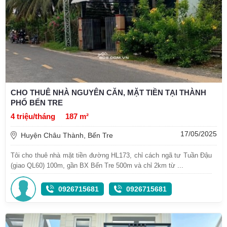
CHO THUÊ NHÀ NGUYÊN CĂN, MẶT TIỀN TẠI THÀNH
PHỐ BẾN TRE
4 triệu/tháng
187 m²
17/05/2025
Huyện Châu Thành, Bến Tre
Tôi cho thuê nhà mặt tiền đường HL173, chỉ cách ngã tư Tuần Đậu
(giao QL60) 100m, gần BX Bến Tre 500m và chỉ 2km từ ...
0926715681
0926715681