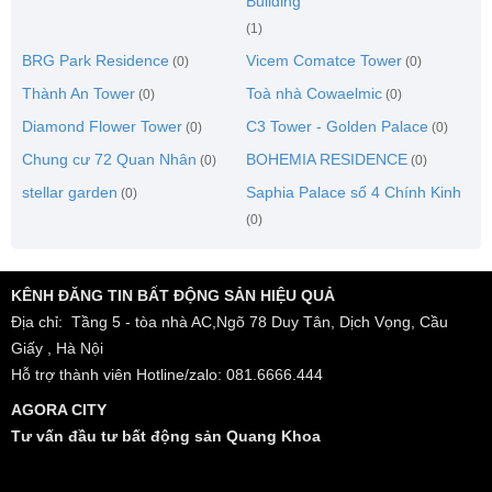
Building
(1)
BRG Park Residence
Vicem Comatce Tower
(0)
(0)
Thành An Tower
Toà nhà Cowaelmic
(0)
(0)
Diamond Flower Tower
C3 Tower - Golden Palace
(0)
(0)
Chung cư 72 Quan Nhân
BOHEMIA RESIDENCE
(0)
(0)
stellar garden
Saphia Palace số 4 Chính Kinh
(0)
(0)
KÊNH ĐĂNG TIN BẤT ĐỘNG SẢN HIỆU QUẢ
Địa chỉ: Tầng 5 - tòa nhà AC,Ngõ 78 Duy Tân, Dịch Vọng, Cầu
Giấy , Hà Nội
Hỗ trợ thành viên Hotline/zalo: 081.6666.444
AGORA CITY
Tư vấn đầu tư bất động sản Quang Khoa