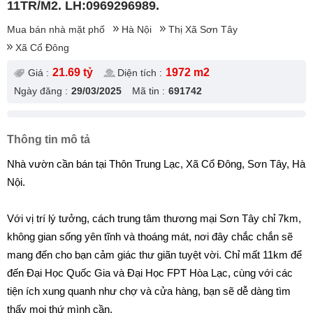
11TR/M2. LH:0969296989.
Mua bán nhà mặt phố
Hà Nội
Thị Xã Sơn Tây
Xã Cổ Đông
21.69 tỷ
1972 m2
Giá :
Diện tích :
Ngày đăng :
29/03/2025
Mã tin :
691742
Thông tin mô tả
Nhà vườn cần bán tại Thôn Trung Lạc, Xã Cổ Đông, Sơn Tây, Hà
Nội.
Với vị trí lý tưởng, cách trung tâm thương mại Sơn Tây chỉ 7km,
không gian sống yên tĩnh và thoáng mát, nơi đây chắc chắn sẽ
mang đến cho bạn cảm giác thư giãn tuyệt vời. Chỉ mất 11km để
đến Đại Học Quốc Gia và Đại Học FPT Hòa Lạc, cùng với các
tiện ích xung quanh như chợ và cửa hàng, bạn sẽ dễ dàng tìm
thấy mọi thứ mình cần.