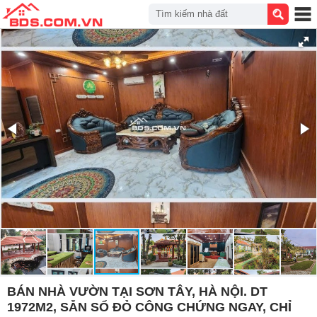
Tìm kiếm nhà đất
BÁN NHÀ VƯỜN TẠI SƠN TÂY, HÀ NỘI. DT
1972M2, SẴN SỔ ĐỎ CÔNG CHỨNG NGAY, CHỈ