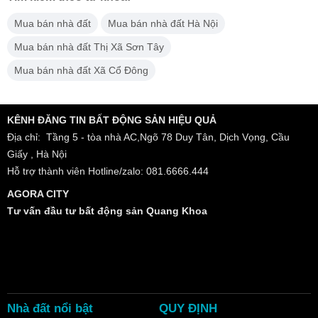
Mua bán nhà đất
Mua bán nhà đất Hà Nội
Mua bán nhà đất Thị Xã Sơn Tây
Mua bán nhà đất Xã Cổ Đông
KÊNH ĐĂNG TIN BẤT ĐỘNG SẢN HIỆU QUẢ
Địa chỉ: Tầng 5 - tòa nhà AC,Ngõ 78 Duy Tân, Dịch Vọng, Cầu
Giấy , Hà Nội
Hỗ trợ thành viên Hotline/zalo: 081.6666.444
AGORA CITY
Tư vấn đầu tư bất động sản Quang Khoa
Nhà đất nổi bật
QUY ĐỊNH