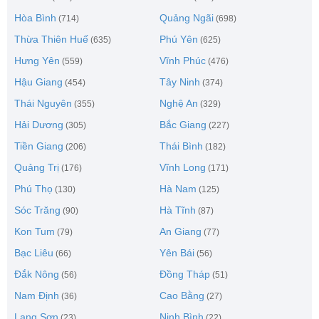
Hòa Bình
Quảng Ngãi
(714)
(698)
Thừa Thiên Huế
Phú Yên
(635)
(625)
Hưng Yên
Vĩnh Phúc
(559)
(476)
Hậu Giang
Tây Ninh
(454)
(374)
Thái Nguyên
Nghệ An
(355)
(329)
Hải Dương
Bắc Giang
(305)
(227)
Tiền Giang
Thái Bình
(206)
(182)
Quảng Trị
Vĩnh Long
(176)
(171)
Phú Thọ
Hà Nam
(130)
(125)
Sóc Trăng
Hà Tĩnh
(90)
(87)
Kon Tum
An Giang
(79)
(77)
Bạc Liêu
Yên Bái
(66)
(56)
Đắk Nông
Đồng Tháp
(56)
(51)
Nam Định
Cao Bằng
(36)
(27)
Lạng Sơn
Ninh Bình
(23)
(22)