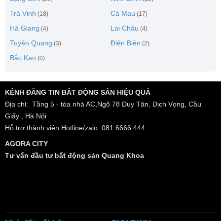
Trà Vinh
Cà Mau
(18)
(17)
Hà Giang
Lai Châu
(4)
(4)
Tuyên Quang
Điện Biên
(3)
(2)
Bắc Kạn
(0)
KÊNH ĐĂNG TIN BẤT ĐỘNG SẢN HIỆU QUẢ
Địa chỉ: Tầng 5 - tòa nhà AC,Ngõ 78 Duy Tân, Dịch Vọng, Cầu
Giấy , Hà Nội
Hỗ trợ thành viên Hotline/zalo: 081.6666.444
AGORA CITY
Tư vấn đầu tư bất động sản Quang Khoa