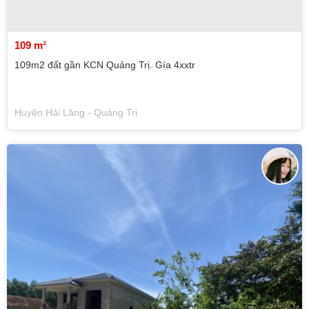
109 m²
109m2 đất gần KCN Quảng Trị. Gía 4xxtr
Huyện Hải Lăng - Quảng Trị