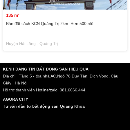
135 m²
Bán đất cách KCN Quảng Trị 2km. Hơn 500tr/lô
Huyện Hải Lăng - Quảng Trị
KÊNH ĐĂNG TIN BẤT ĐỘNG SẢN HIỆU QUẢ
Địa chỉ: Tầng 5 - tòa nhà AC,Ngõ 78 Duy Tân, Dịch Vọng, Cầu
Giấy , Hà Nội
Hỗ trợ thành viên Hotline/zalo: 081.6666.444
AGORA CITY
Tư vấn đầu tư bất động sản Quang Khoa