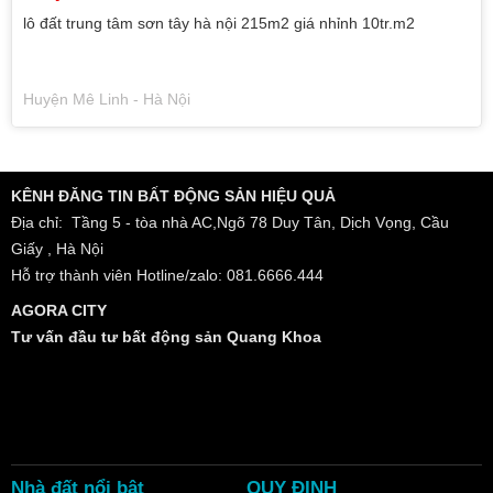
lô đất trung tâm sơn tây hà nội 215m2 giá nhỉnh 10tr.m2
Huyện Mê Linh - Hà Nội
KÊNH ĐĂNG TIN BẤT ĐỘNG SẢN HIỆU QUẢ
Địa chỉ: Tầng 5 - tòa nhà AC,Ngõ 78 Duy Tân, Dịch Vọng, Cầu
Giấy , Hà Nội
Hỗ trợ thành viên Hotline/zalo: 081.6666.444
AGORA CITY
Tư vấn đầu tư bất động sản Quang Khoa
Nhà đất nổi bật
QUY ĐỊNH