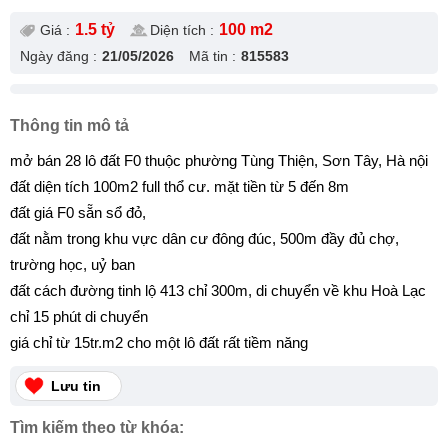
1.5 tỷ
100 m2
Giá :
Diện tích :
Ngày đăng :
21/05/2026
Mã tin :
815583
Thông tin mô tả
mở bán 28 lô đất F0 thuộc phường Tùng Thiện, Sơn Tây, Hà nội
đất diện tích 100m2 full thổ cư. mặt tiền từ 5 đến 8m
đất giá F0 sẵn sổ đỏ,
đất nằm trong khu vực dân cư đông đúc, 500m đầy đủ chợ,
trường học, uỷ ban
đất cách đường tinh lộ 413 chỉ 300m, di chuyển về khu Hoà Lạc
chỉ 15 phút di chuyển
giá chỉ từ 15tr.m2 cho một lô đất rất tiềm năng
Lưu tin
Tìm kiếm theo từ khóa: