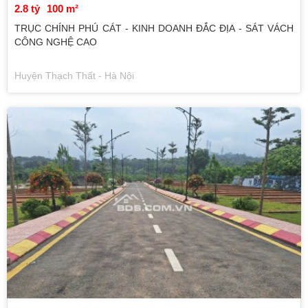
2.8 tỷ
100 m²
TRỤC CHÍNH PHÚ CÁT - KINH DOANH ĐẮC ĐỊA - SÁT VÁCH
CÔNG NGHỆ CAO
Huyện Thạch Thất - Hà Nội