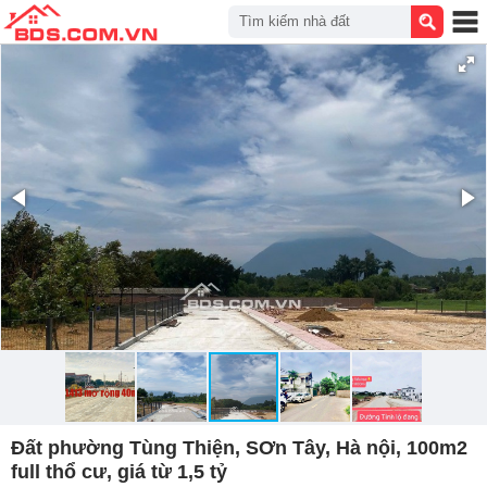
Tìm kiếm nhà đất
Đất phường Tùng Thiện, SƠn Tây, Hà nội, 100m2
full thổ cư, giá từ 1,5 tỷ