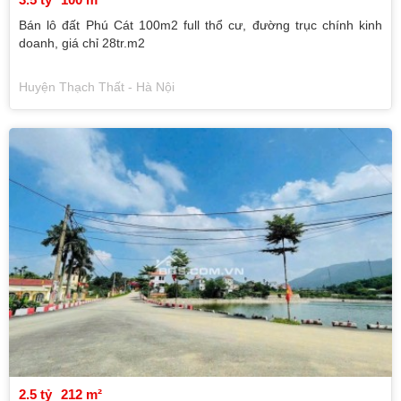
Bán lô đất Phú Cát 100m2 full thổ cư, đường trục chính kinh
doanh, giá chỉ 28tr.m2
Huyện Thạch Thất - Hà Nội
2.5 tỷ
212 m²