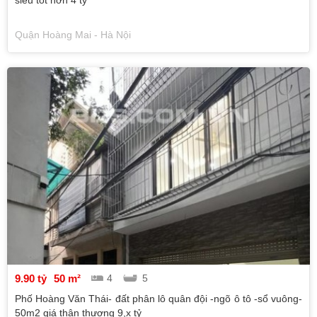
siêu tốt hơn 4 tỷ
Quận Hoàng Mai - Hà Nội
9.90 tỷ
50 m²
4
5
Phố Hoàng Văn Thái- đất phân lô quân đội -ngõ ô tô -sổ vuông-
50m2 giá thân thương 9,x tỷ