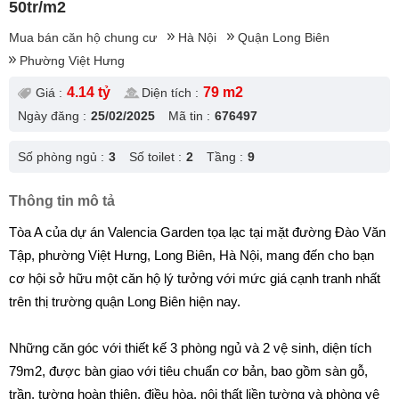
50tr/m2
Mua bán căn hộ chung cư
Hà Nội
Quận Long Biên
Phường Việt Hưng
4.14 tỷ
79 m2
Giá :
Diện tích :
Ngày đăng :
25/02/2025
Mã tin :
676497
Số phòng ngủ :
3
Số toilet :
2
Tầng :
9
Thông tin mô tả
Tòa A của dự án Valencia Garden tọa lạc tại mặt đường Đào Văn
Tập, phường Việt Hưng, Long Biên, Hà Nội, mang đến cho bạn
cơ hội sở hữu một căn hộ lý tưởng với mức giá cạnh tranh nhất
trên thị trường quận Long Biên hiện nay.
Những căn góc với thiết kế 3 phòng ngủ và 2 vệ sinh, diện tích
79m2, được bàn giao với tiêu chuẩn cơ bản, bao gồm sàn gỗ,
trần, tường hoàn thiện, điều hòa, nội thất liền tường và phòng vệ