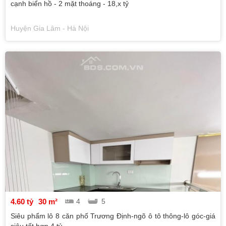
cạnh biển hồ - 2 mặt thoáng - 18,x tỷ
Huyện Gia Lâm - Hà Nội
4.60 tỷ
30 m²
4
5
Siêu phẩm lô 8 căn phố Trương Định-ngõ ô tô thông-lô góc-giá