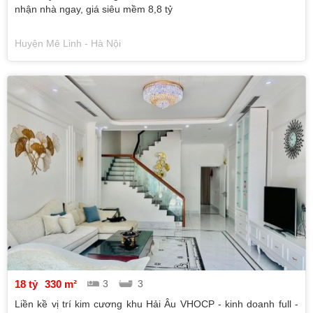
nhận nhà ngay, giá siêu mềm 8,8 tỷ
Huyện Mê Linh - Hà Nội
18 tỷ
330 m²
3
3
Liền kề vị trí kim cương khu Hải Âu VHOCP - kinh doanh full -