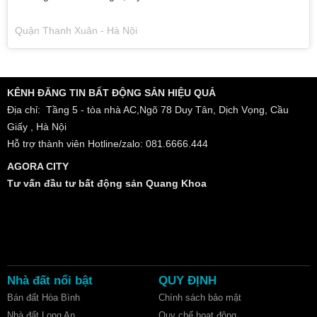
Quận Thanh Xuân - Hà Nội
KÊNH ĐĂNG TIN BẤT ĐỘNG SẢN HIỆU QUẢ
Địa chỉ: Tầng 5 - tòa nhà AC,Ngõ 78 Duy Tân, Dịch Vọng, Cầu
Giấy , Hà Nội
Hỗ trợ thành viên Hotline/zalo: 081.6666.444
AGORA CITY
Tư vấn đầu tư bất động sản Quang Khoa
Nhà đất nổi bật
QUY ĐỊNH
Bán đất Hòa Bình
Chính sách bảo mật
Nhà đất Long An
Quy chế hoạt động