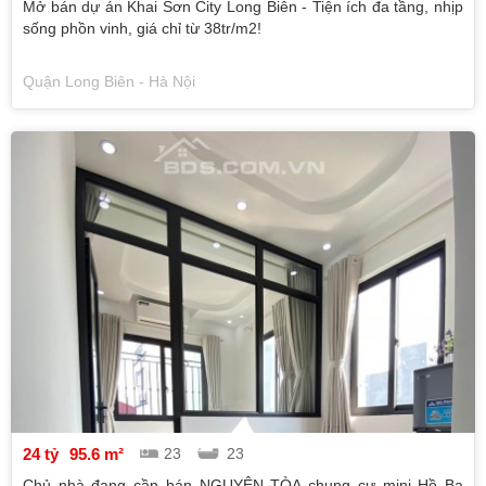
Mở bán dự án Khai Sơn City Long Biên - Tiện ích đa tầng, nhịp
sống phồn vinh, giá chỉ từ 38tr/m2!
Quận Long Biên - Hà Nội
24 tỷ
95.6 m²
23
23
Chủ nhà đang cần bán NGUYÊN TÒA chung cư mini Hồ Ba