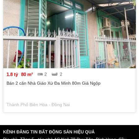
1.8 tỷ
80 m²
2
2
Bán 2 căn Nhà Giáo Xứ Đa Minh 80m Giá Ngộp
Thành Phố Biên Hòa - Đồng Nai
KÊNH ĐĂNG TIN BẤT ĐỘNG SẢN HIỆU QUẢ