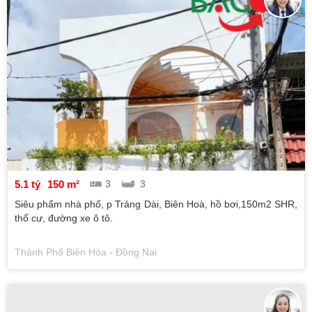
5.1 tỷ
150 m²
3
3
Siêu phẩm nhà phố, p Trảng Dài, Biên Hoà, hồ bơi,150m2 SHR,
thổ cư, đường xe ô tô.
Thành Phố Biên Hòa - Đồng Nai