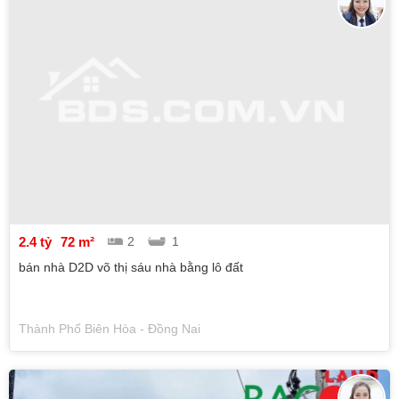
2.4 tỷ
72 m²
2
1
bán nhà D2D võ thị sáu nhà bằng lô đất
Thành Phố Biên Hòa - Đồng Nai