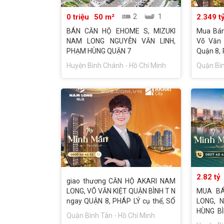
0 triệu
50 m²
2
1
2.349 t
BÁN CĂN HỘ EHOME S, MIZUKI
Mua Bán
NAM LONG NGUYỄN VĂN LINH,
Võ Văn 
PHẠM HÙNG QUẬN 7
Quận 8, 
Riêng, 
Huyện Bình Chánh - Hồ Chí Minh
Quận Bìn
Thuê Ng
2.82 tỷ
giao thương CĂN HỘ AKARI NAM
LONG, VÕ VĂN KIỆT QUẬN BÌNH T N
MUA BÁ
ngay QUẬN 8, PHÁP LÝ cụ thể, SỔ
LONG, 
HỒNG RIÊNG, NHẬN NHÀ mới mẻ Ở
HÙNG BÌ
Quận Bình Tân - Hồ Chí Minh
cũng như CHO THUÊ NGAY.
NHẬN NH