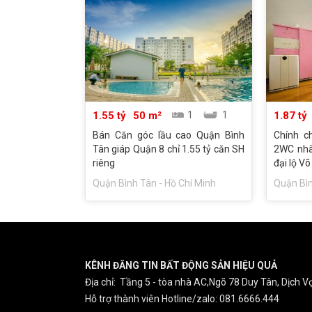
1.55 tỷ
50 m²
1
1
1.87 tỷ
Bán Căn góc lầu cao Quận Bình
Chính c
Tân giáp Quận 8 chỉ 1.55 tỷ căn SH
2WC nhà
riêng
đại lộ Võ
Quận Bình Tân - Hồ Chí Minh
Quận Bìn
KÊNH ĐĂNG TIN BẤT ĐỘNG SẢN HIỆU QUẢ
Địa chỉ: Tầng 5 - tòa nhà AC,Ngõ 78 Duy Tân, Dịch Vọ
Hỗ trợ thành viên Hotline/zalo: 081.6666.444