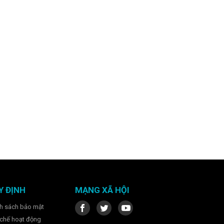
Y ĐỊNH
MẠNG XÃ HỘI
h sách bảo mật
chế hoạt động