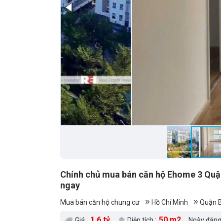
Chính chủ mua bán căn hộ Ehome 3 Quận 
ngay
Mua bán căn hộ chung cư
Hồ Chí Minh
Quận B
1.6 tỷ
50 m2
Giá :
Diện tích :
Ngày đăng