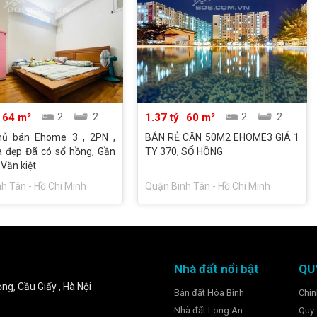
64 m²
2
2
1.37 tỷ
60 m²
2
2
hủ bán Ehome 3 , 2PN ,
BÁN RẺ CĂN 50M2 EHOME3 GIÁ 1
 đẹp Đã có sổ hồng, Gần
TY 370, SỔ HỒNG
 Văn kiệt
h Tân - Hồ Chí Minh
Quận Bình Tân - Hồ Chí Minh
Nhà đất nổi bật
QU
ng, Cầu Giấy , Hà Nội
Bán đất Hòa Bình
Chín
Nhà đất Long An
Quy 