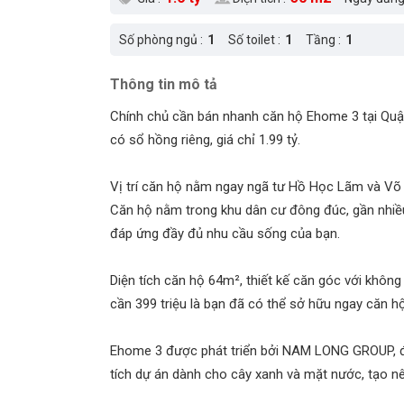
Số phòng ngủ :
1
Số toilet :
1
Tầng :
1
Thông tin mô tả
Chính chủ cần bán nhanh căn hộ Ehome 3 tại Quận
có sổ hồng riêng, giá chỉ 1.99 tỷ.
Vị trí căn hộ nằm ngay ngã tư Hồ Học Lãm và Võ V
Căn hộ nằm trong khu dân cư đông đúc, gần nhiều 
đáp ứng đầy đủ nhu cầu sống của bạn.
Diện tích căn hộ 64m², thiết kế căn góc với khôn
cần 399 triệu là bạn đã có thể sở hữu ngay căn hộ
Ehome 3 được phát triển bởi NAM LONG GROUP, đả
tích dự án dành cho cây xanh và mặt nước, tạo nê