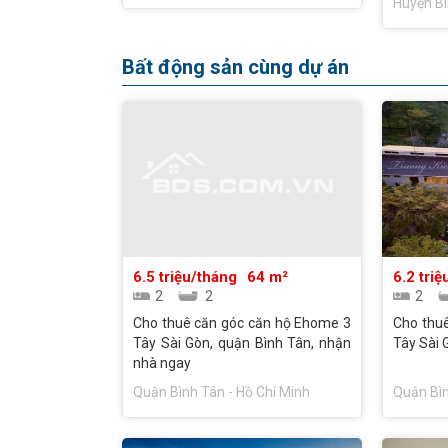
Huyện Bì
LH: 090
Bất động sản cùng dự án
6.5 triệu/tháng
64 m²
6.2 tri
2
2
2
Cho thuê căn góc căn hộ Ehome 3
Cho thu
Tây Sài Gòn, quận Bình Tân, nhận
Tây Sài 
nhà ngay
Quận Bình Tân - Hồ Chí Minh
Quận Bìn