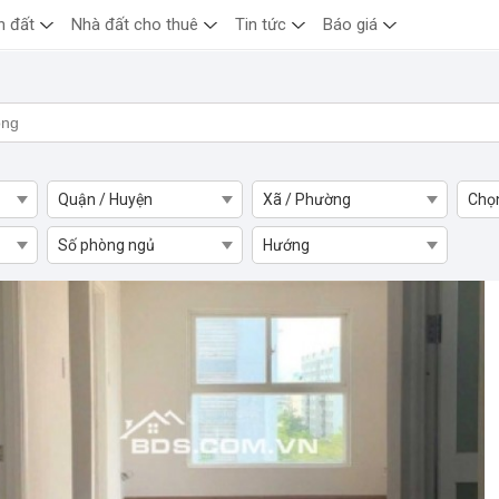
n đất
Nhà đất cho thuê
Tin tức
Báo giá
Quận / Huyện
Xã / Phường
Chọ
Số phòng ngủ
Hướng