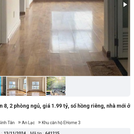
8, 2 phòng ngủ, giá 1.99 tỷ, sổ hồng riêng, nhà mới ở
ình Tân
An Lạc
Khu căn hộ EHome 3
 :
13/11/2024
Mã tin :
641215