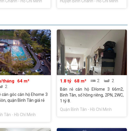
nh Chánh - Hồ Chí Minh
Huyện Bình Chánh - Hồ Chí Minh
7404455
0907404455
ệu/tháng
64 m²
1.8 tỷ
68 m²
2
2
2
Bán rẻ căn hộ EHome 3 66m2,
ê căn góc căn hộ Ehome 3
Bình Tân, sổ hồng riêng, 2PN, 2WC,
Gòn, quận Bình Tân giá rẻ
1 tỷ 8.
Quận Bình Tân - Hồ Chí Minh
h Tân - Hồ Chí Minh