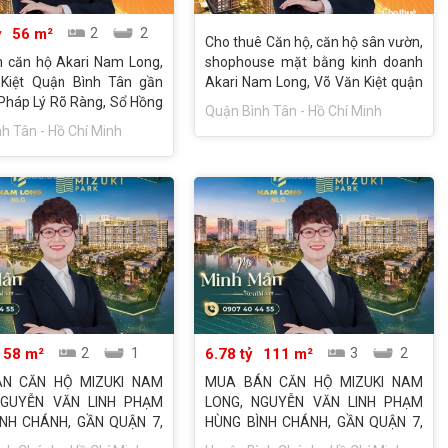
ỷ
56 m²
2
2
Cho thuê Căn hộ, căn hộ sân vườn,
 căn hộ Akari Nam Long,
shophouse mặt bằng kinh doanh
Kiệt Quận Bình Tân gần
Akari Nam Long, Võ Văn Kiệt quận
Pháp Lý Rõ Ràng, Sổ Hồng
Bình Tân, gần Quận 8, nhà trống
Quận Bình Tân - Hồ Chí Minh
Nhận Nhà Mới Ở và Cho
hoặc đầy đủ nội
h Tân - Hồ Chí Minh
ay. LH: 0907404455
58 m²
2
1
6.78 tỷ
111 m²
3
2
N CĂN HỘ MIZUKI NAM
MUA BÁN CĂN HỘ MIZUKI NAM
NGUYỄN VĂN LINH PHẠM
LONG, NGUYỄN VĂN LINH PHẠM
NH CHÁNH, GẦN QUẬN 7,
HÙNG BÌNH CHÁNH, GẦN QUẬN 7,
À Ở VÀ CHO THUÊ NGAY.
CÓ SỔ HỒNG RIÊNG. LH: