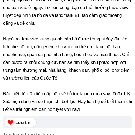
cho bạn vào ở ngay. Từ ban công, bạn có thể thưởng thức view
tuyệt đẹp nhìn ra hồ đá và landmark 81, tạo cảm giác thoáng
đãng và dễ chịu.
Ngoài ra, khu vực xung quanh căn hộ được trang bị đầy đủ tiện
ích như hồ bơi, công viên, khu vui chơi trẻ em, khu thể thao,
shophouse, quán cà phê, nhà hàng, bách hóa và hiệu thuốc. Chỉ
cần bước ra khỏi chung cư, bạn sẽ tìm thấy khu phức hợp với
trung tâm thương mại, nhà hàng, khách sạn, phố đi bộ, chợ đêm
và trường liên cấp Quốc Tế.
Đặc biệt, tôi cần tiền gấp nên sẽ hỗ trợ khách mua vay tối đa 1 tỷ
350 triệu đồng và có thiện chí bớt lộc. Hãy liên hệ để biết thêm chi
tiết và trải nghiệm căn hộ tuyệt vời này!
Lưu tin
Tìm kiếm theo từ khóa: