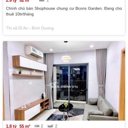
2.9 tỷ
52 m²
Chính chủ bán Shophouse chung cư Bcons Garden. Đang cho
thuê 10tr/tháng
Thị xã Dĩ An - Bình Dương
1.8 tỷ
55 m²
2
2