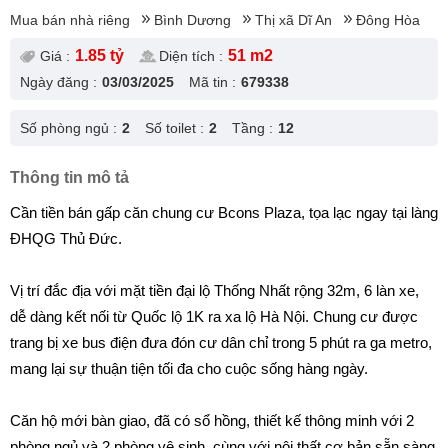
Mua bán nhà riêng
Bình Dương
Thị xã Dĩ An
Đông Hòa
1.85 tỷ
51 m2
Giá :
Diện tích :
Ngày đăng :
03/03/2025
Mã tin :
679338
Số phòng ngủ :
2
Số toilet :
2
Tầng :
12
Thông tin mô tả
Cần tiền bán gấp căn chung cư Bcons Plaza, tọa lạc ngay tại làng
ĐHQG Thủ Đức.
Vị trí đắc địa với mặt tiền đại lộ Thống Nhất rộng 32m, 6 làn xe,
dễ dàng kết nối từ Quốc lộ 1K ra xa lộ Hà Nội. Chung cư được
trang bị xe bus điện đưa đón cư dân chỉ trong 5 phút ra ga metro,
mang lại sự thuận tiện tối đa cho cuộc sống hàng ngày.
Căn hộ mới bàn giao, đã có sổ hồng, thiết kế thông minh với 2
phòng ngủ và 2 phòng vệ sinh, cùng với nội thất cơ bản sẵn sàng