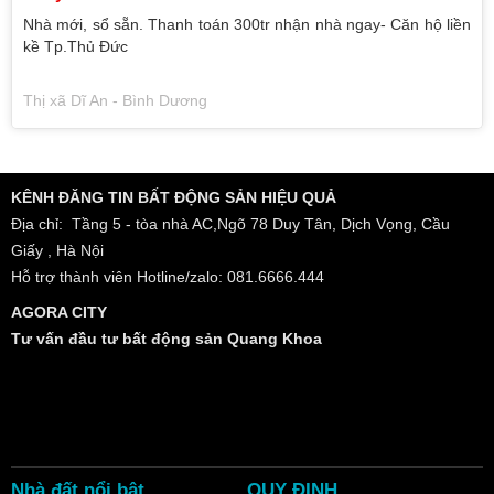
Nhà mới, sổ sẵn. Thanh toán 300tr nhận nhà ngay- Căn hộ liền
kề Tp.Thủ Đức
Thị xã Dĩ An - Bình Dương
KÊNH ĐĂNG TIN BẤT ĐỘNG SẢN HIỆU QUẢ
Địa chỉ: Tầng 5 - tòa nhà AC,Ngõ 78 Duy Tân, Dịch Vọng, Cầu
Giấy , Hà Nội
Hỗ trợ thành viên Hotline/zalo: 081.6666.444
AGORA CITY
Tư vấn đầu tư bất động sản Quang Khoa
Nhà đất nổi bật
QUY ĐỊNH