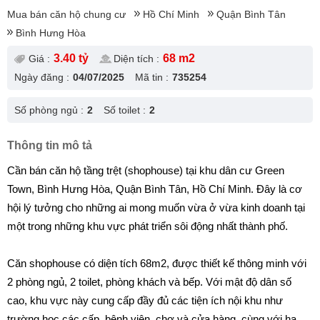
Mua bán căn hộ chung cư
Hồ Chí Minh
Quận Bình Tân
Bình Hưng Hòa
3.40 tỷ
68 m2
Giá :
Diện tích :
Ngày đăng :
04/07/2025
Mã tin :
735254
Số phòng ngủ :
2
Số toilet :
2
Thông tin mô tả
Cần bán căn hộ tầng trệt (shophouse) tại khu dân cư Green
Town, Bình Hưng Hòa, Quận Bình Tân, Hồ Chí Minh. Đây là cơ
hội lý tưởng cho những ai mong muốn vừa ở vừa kinh doanh tại
một trong những khu vực phát triển sôi động nhất thành phố.
Căn shophouse có diện tích 68m2, được thiết kế thông minh với
2 phòng ngủ, 2 toilet, phòng khách và bếp. Với mật độ dân số
cao, khu vực này cung cấp đầy đủ các tiện ích nội khu như
trường học các cấp, bệnh viện, chợ và cửa hàng, cùng với hạ