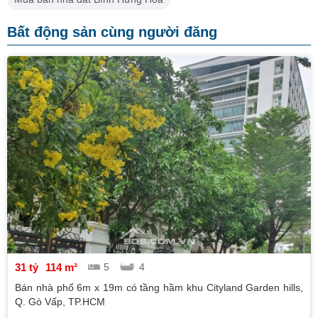
Bất động sản cùng người đăng
31 tỷ
114 m²
5
4
Bán nhà phố 6m x 19m có tầng hầm khu Cityland Garden hills,
Q. Gò Vấp, TP.HCM