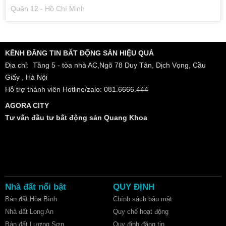
Quận 12 - Hồ Chí Minh
KÊNH ĐĂNG TIN BẤT ĐỘNG SẢN HIỆU QUẢ
Địa chỉ: Tầng 5 - tòa nhà AC,Ngõ 78 Duy Tân, Dịch Vọng, Cầu
Giấy , Hà Nội
Hỗ trợ thành viên Hotline/zalo: 081.6666.444
AGORA CITY
Tư vấn đầu tư bất động sản Quang Khoa
Nhà đất nổi bật
QUY ĐỊNH
Bán đất Hòa Bình
Chính sách bảo mật
Nhà đất Long An
Quy chế hoạt động
Bán đất Lương Sơn
Quy định đăng tin