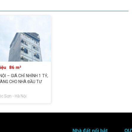
riệu
86 m²
ỘI – GIÁ CHỈ NHỈNH 1 TỶ,
VÀNG CHO NHÀ ĐẦU TƯ
c Sơn - Hà Nội
Nhà đất nổi bật
QU