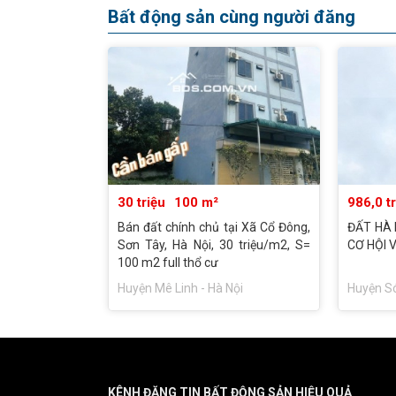
Bất động sản cùng người đăng
30 triệu
100 m²
986,0 t
Bán đất chính chủ tại Xã Cổ Đông,
ĐẤT HÀ N
Sơn Tây, Hà Nội, 30 triệu/m2, S=
CƠ HỘI 
100 m2 full thổ cư
Huyện Mê Linh - Hà Nội
Huyện Só
KÊNH ĐĂNG TIN BẤT ĐỘNG SẢN HIỆU QUẢ