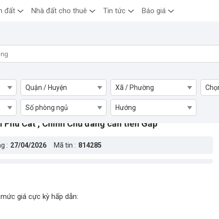
n đất
Nhà đất cho thuê
Tin tức
Báo giá
Quận / Huyện
Xã / Phường
Chọ
Số phòng ngủ
Hướng
 Phú Cát , Chính Chủ đang cần tiền Gấp
g :
27/04/2026
Mã tin :
814285
 mức giá cực kỳ hấp dẫn: