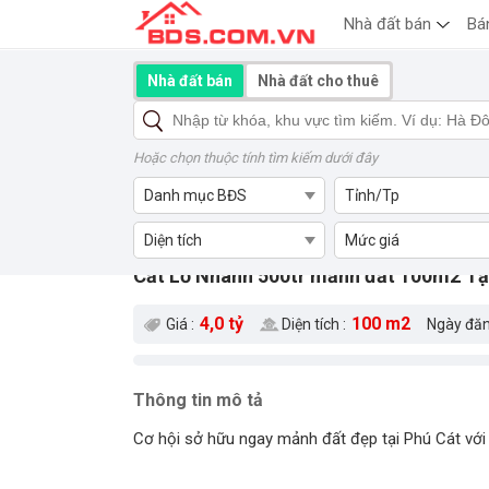
Nhà đất bán
Bá
Nhà đất bán
Nhà đất cho thuê
Hoặc chọn thuộc tính tìm kiếm dưới đây
Danh mục BĐS
Tỉnh/Tp
Diện tích
Mức giá
Cắt Lỗ Nhanh 500tr mảnh đất 100m2 Tại
4,0 tỷ
100 m2
Giá :
Diện tích :
Ngày đăn
Thông tin mô tả
Cơ hội sở hữu ngay mảnh đất đẹp tại Phú Cát với