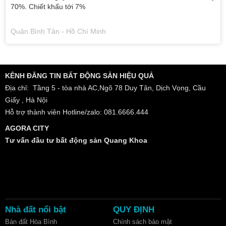
70%. Chiết khấu tới 7%
Quận Bình Tân - Hồ Chí Minh
KÊNH ĐĂNG TIN BẤT ĐỘNG SẢN HIỆU QUẢ
Địa chỉ: Tầng 5 - tòa nhà AC,Ngõ 78 Duy Tân, Dịch Vọng, Cầu
Giấy , Hà Nội
Hỗ trợ thành viên Hotline/zalo: 081.6666.444
AGORA CITY
Tư vấn đầu tư bất động sản Quang Khoa
Nhà đất nổi bật
QUY ĐỊNH
Bán đất Hòa Bình
Chính sách bảo mật