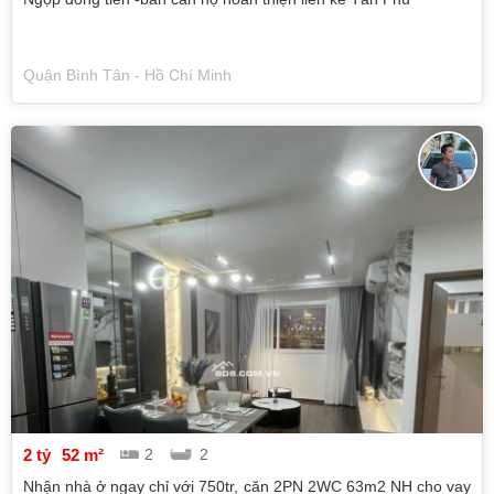
Quận Bình Tân - Hồ Chí Minh
2 tỷ
52 m²
2
2
Nhận nhà ở ngay chỉ với 750tr, căn 2PN 2WC 63m2 NH cho vay