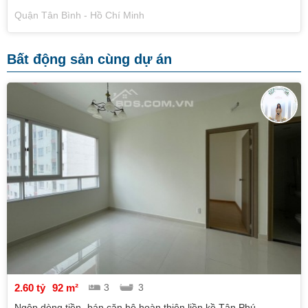
Quận Tân Bình - Hồ Chí Minh
Bất động sản cùng dự án
2.60 tỷ
92 m²
3
3
Ngộp dòng tiền -bán căn hộ hoàn thiện liền kề Tân Phú