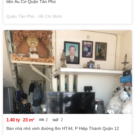
tiền Âu Cơ Quận Tân Phú
Quận Tân Phú - Hồ Chí Minh
1.40 tỷ
23 m²
2
2
Bán nhà nhỏ xinh đường 8m HT44, P Hiệp Thành Quận 12