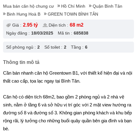
Mua bán căn hộ chung cư
Hồ Chí Minh
Quận Bình Tân
Binh Hưng Hoà B
GREEN TOWN BÌNH TÂN
2.95 tỷ
68 m2
Giá :
Diện tích :
Ngày đăng :
18/03/2025
Mã tin :
685838
Số phòng ngủ :
2
Số toilet :
2
Tầng :
6
Thông tin mô tả
Cần bán nhanh căn hộ Greentown B1, với thiết kế hiện đại và nội
thất cao cấp, tọa lạc ngay tại Bình Tân.
Căn hộ có diện tích 68m2, bao gồm 2 phòng ngủ và 2 nhà vệ
sinh, nằm ở tầng 6 và sở hữu vị trí góc với 2 mặt view hướng ra
đường số 8 và đường số 3. Không gian phòng khách và khu bếp
rộng rãi, lý tưởng cho những buổi quây quần bên gia đình và bạn
bè.