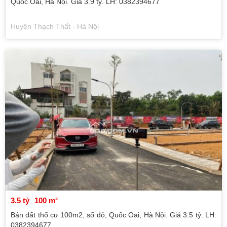
Quốc Oai, Hà Nội. Giá 3.9 tỷ. LH: 0382394677
Huyện Thạch Thất - Hà Nội
3.5 tỷ
100 m²
Bán đất thổ cư 100m2, sổ đỏ, Quốc Oai, Hà Nội. Giá 3.5 tỷ. LH:
0382394677