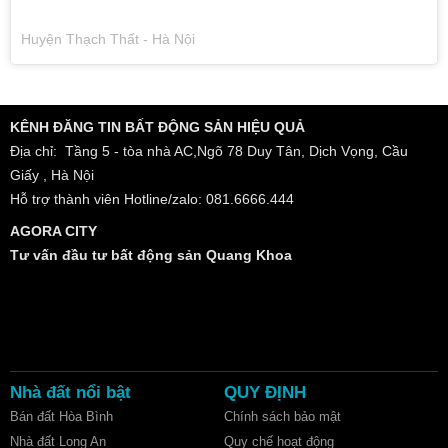
Huyện Thạch Thất - Hà Nội
KÊNH ĐĂNG TIN BẤT ĐỘNG SẢN HIỆU QUẢ
Địa chỉ: Tầng 5 - tòa nhà AC,Ngõ 78 Duy Tân, Dịch Vọng, Cầu
Giấy , Hà Nội
Hỗ trợ thành viên Hotline/zalo: 081.6666.444
AGORA CITY
Tư vấn đầu tư bất động sản Quang Khoa
Nhà đất nổi bật
QUY ĐỊNH
Bán đất Hòa Bình
Chính sách bảo mật
Nhà đất Long An
Quy chế hoạt động