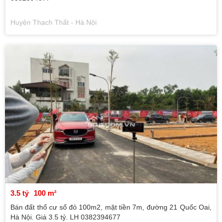
Huyện Thạch Thất - Hà Nội
3.5 tỷ
100 m²
Bán đất thổ cư sổ đỏ 100m2, mặt tiền 7m, đường 21 Quốc Oai,
Hà Nội. Giá 3.5 tỷ. LH 0382394677