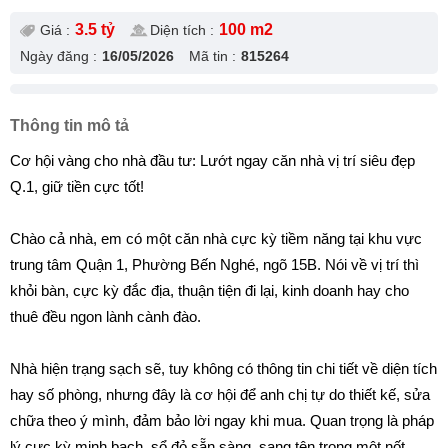
3.5 tỷ
100 m2
Giá :
Diện tích :
Ngày đăng :
16/05/2026
Mã tin :
815264
Thông tin mô tả
Cơ hội vàng cho nhà đầu tư: Lướt ngay căn nhà vị trí siêu đẹp
Q.1, giữ tiền cực tốt!
Chào cả nhà, em có một căn nhà cực kỳ tiềm năng tại khu vực
trung tâm Quận 1, Phường Bến Nghé, ngõ 15B. Nói về vị trí thì
khỏi bàn, cực kỳ đắc địa, thuận tiện đi lại, kinh doanh hay cho
thuê đều ngon lành cành đào.
Nhà hiện trạng sạch sẽ, tuy không có thông tin chi tiết về diện tích
hay số phòng, nhưng đây là cơ hội để anh chị tự do thiết kế, sửa
chữa theo ý mình, đảm bảo lời ngay khi mua. Quan trọng là pháp
lý cực kỳ minh bạch, sổ đỏ sẵn sàng, sang tên trong một nốt