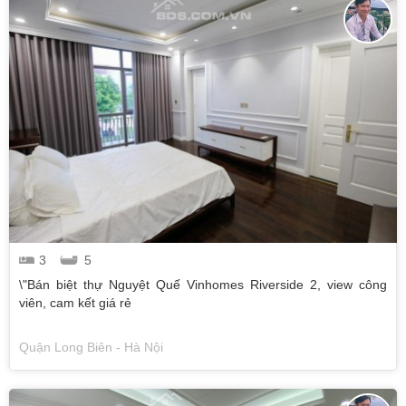
3
5
\"Bán biệt thự Nguyệt Quế Vinhomes Riverside 2, view công
viên, cam kết giá rẻ
Quận Long Biên - Hà Nội