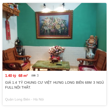
1.40 tỷ
68 m²
3
GIÁ 1.4 TỶ CHUNG CƯ VIỆT HƯNG LONG BIÊN 68M 3 NGỦ
FULL NỘI THẤT.
Quận Long Biên - Hà Nội