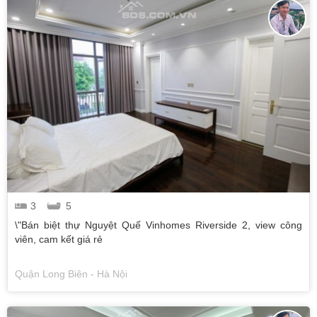
3
5
\"Bán biệt thự Nguyệt Quế Vinhomes Riverside 2, view công
viên, cam kết giá rẻ
Quận Long Biên - Hà Nội