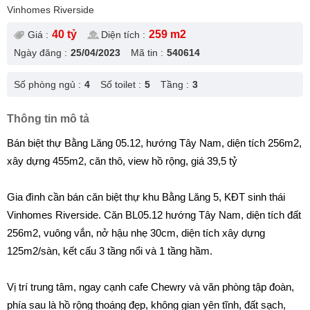
Vinhomes Riverside
40 tỷ
259 m2
Giá :
Diện tích :
Ngày đăng :
25/04/2023
Mã tin :
540614
Số phòng ngủ :
4
Số toilet :
5
Tầng :
3
Thông tin mô tả
Bán biệt thự Bằng Lăng 05.12, hướng Tây Nam, diện tích 256m2,
xây dựng 455m2, căn thô, view hồ rộng, giá 39,5 tỷ
Gia đình cần bán căn biệt thự khu Bằng Lăng 5, KĐT sinh thái
Vinhomes Riverside. Căn BL05.12 hướng Tây Nam, diện tích đất
256m2, vuông vắn, nở hậu nhẹ 30cm, diện tích xây dựng
125m2/sàn, kết cấu 3 tầng nổi và 1 tầng hầm.
Vị trí trung tâm, ngay cạnh cafe Chewry và văn phòng tập đoàn,
phía sau là hồ rộng thoáng đẹp, không gian yên tĩnh, đất sạch,