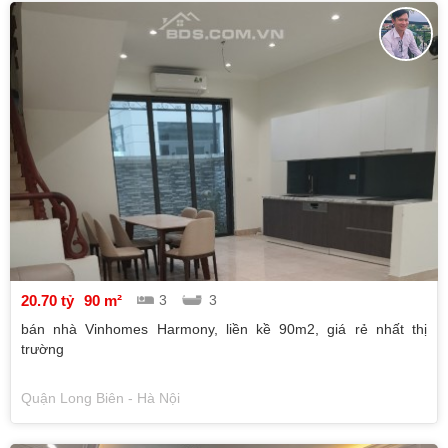
20.70 tỷ
90 m²
3
3
bán nhà Vinhomes Harmony, liền kề 90m2, giá rẻ nhất thị
trường
Quận Long Biên - Hà Nội