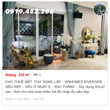
/tháng
216 m²
3
CHO THUÊ BIỆT THỰ SONG LẬP - VINHOMES RIVERSIDE -
SIÊU ĐẸP - VÀO Ở NGAY Ạ - 45tr/ THÁNG - Xây dựng 82m2/
sàn - Anh chủ nhà hoàn thiện full đồ nhập Âu siêu đẹp
Quận Long Biên - Hà Nội