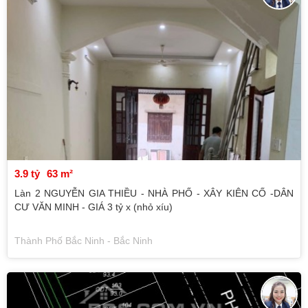
3.9 tỷ
63 m²
Làn 2 NGUYỄN GIA THIỀU - NHÀ PHỐ - XÂY KIÊN CỐ -DÂN
CƯ VĂN MINH - GIÁ 3 tỷ x (nhỏ xíu)
Thành Phố Bắc Ninh - Bắc Ninh