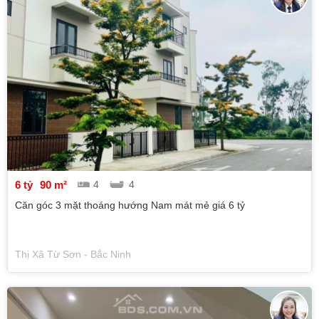
6 tỷ
90 m²
4
4
Căn góc 3 mặt thoáng hướng Nam mát mẻ giá 6 tỷ
Thị Xã Từ Sơn - Bắc Ninh